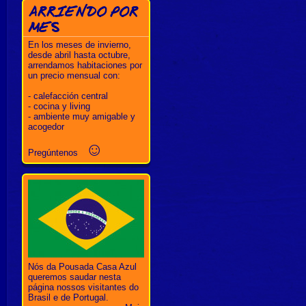
ARRIENDO POR
MES
En los meses de invierno,
desde abril hasta octubre,
arrendamos habitaciones por
un precio mensual con:
- calefacción central
- cocina y living
- ambiente muy amigable y
acogedor
☺
Pregúntenos
Nós da Pousada Casa Azul
queremos saudar nesta
página nossos visitantes do
Brasil e de Portugal.