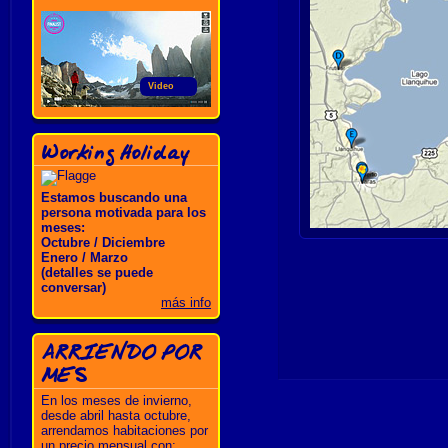
Video
Working Holiday
Estamos buscando una
persona motivada para los
meses:
Octubre / Diciembre
Enero / Marzo
(detalles se puede
conversar)
más info
ARRIENDO POR
MES
En los meses de invierno,
desde abril hasta octubre,
arrendamos habitaciones por
un precio mensual con: