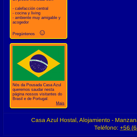
- calefacción central
- cocina y living
- ambiente muy amigable y
acogedor
☺
Pregúntenos
Nós da Pousada Casa Azul
queremos saudar nesta
página nossos visitantes do
Brasil e de Portugal.
Mais
Casa Azul Hostal, Alojamiento - Manzan
Teléfono:
+56 (