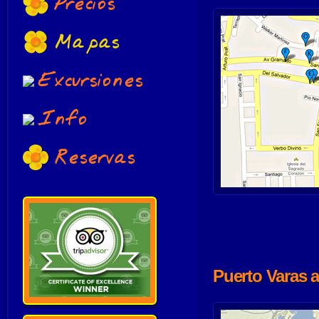
Precios
Mapas
Excursiones
Info
Reservas
Puerto Varas 