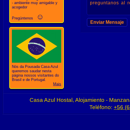
preguntanos al r
- ambiente muy amigable y
acogedor
☺
Pregúntenos
Nós da Pousada Casa Azul
queremos saudar nesta
página nossos visitantes do
Brasil e de Portugal.
Mais
Casa Azul Hostal, Alojamiento - Manzan
Teléfono:
+56 (