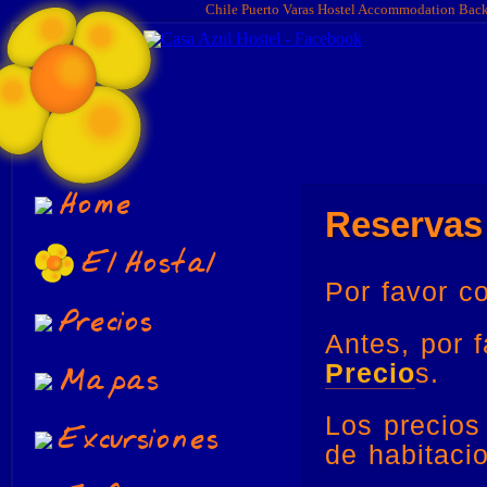
Chile Puerto Varas Hostel Accommodation Bac
Home
Reservas
El Hostal
Por favor c
Precios
Antes, por f
Mapas
Precio
s.
Los precios
Excursiones
de habitaci