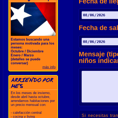
Fecha de ll
Fecha de sal
Estamos buscando una
persona motivada para los
meses:
Octubre / Diciembre
Mensaje (tip
Enero / Marzo
niños indica
(detalles se puede
conversar)
más info
ARRIENDO POR
MES
En los meses de invierno,
desde abril hasta octubre,
arrendamos habitaciones por
un precio mensual con:
- calefacción central
Si necesitas tra
- cocina y living